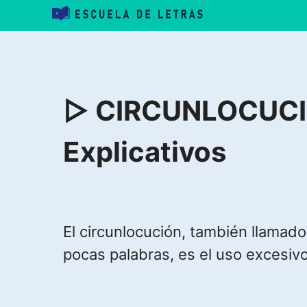
Saltar
al
contenido
▷ CIRCUNLOCUCIÓN
Explicativos
El circunlocución, también llamado 
pocas palabras, es el uso excesivo