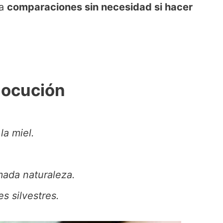
za
comparaciones sin necesidad si hacer
locución
la miel.
mada naturaleza.
s silvestres.