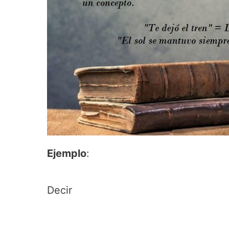
Ejemplo
:
Decir