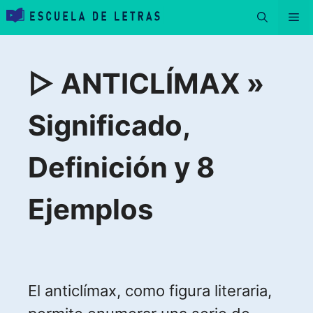
Saltar
Me
al
contenido
▷ ANTICLÍMAX »
Significado,
Definición y 8
Ejemplos
El anticlímax, como figura literaria,