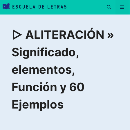
Saltar
Me
al
contenido
▷ ALITERACIÓN »
Significado,
elementos,
Función y 60
Ejemplos