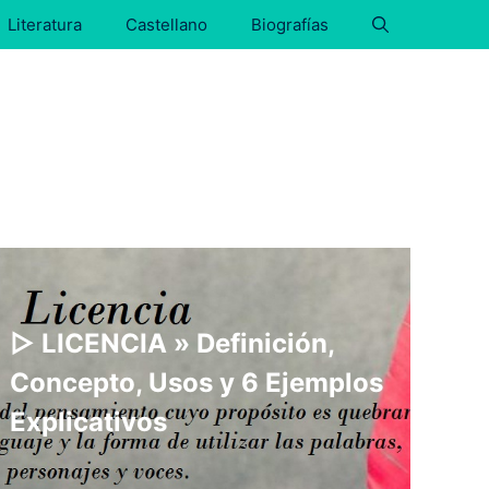
Literatura
Castellano
Biografías
▷ LICENCIA » Definición,
Concepto, Usos y 6 Ejemplos
Explicativos