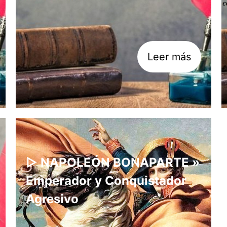
Leer más
▷ NAPOLEÓN BONAPARTE »
Emperador y Conquistador
Agresivo