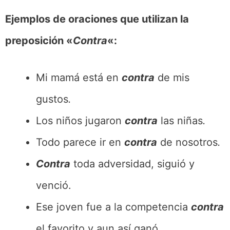
Ejemplos de oraciones que utilizan la
preposición «
Contra
«:
Mi mamá está en
contra
de mis
gustos
.
Los niños jugaron
contra
las niñas
.
Todo parece ir en
contra
de nosotros
.
Contra
toda adversidad, siguió y
venció.
Ese joven fue a la competencia
contra
el favorito y aun así ganó.