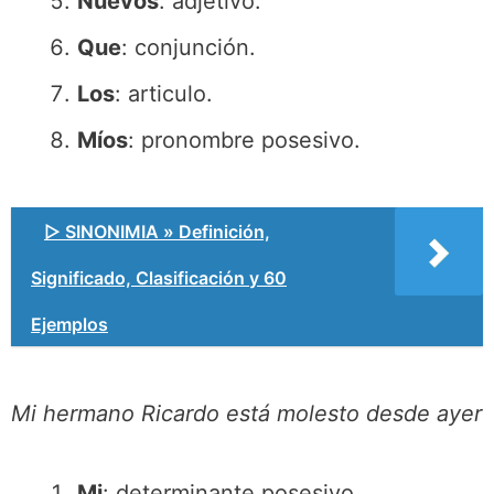
Nuevos
: adjetivo.
Que
: conjunción.
Los
: articulo.
Míos
: pronombre posesivo.
▷ SINONIMIA » Definición,
Significado, Clasificación y 60
Ejemplos
Mi hermano Ricardo está molesto desde ayer
Mi
: determinante posesivo.