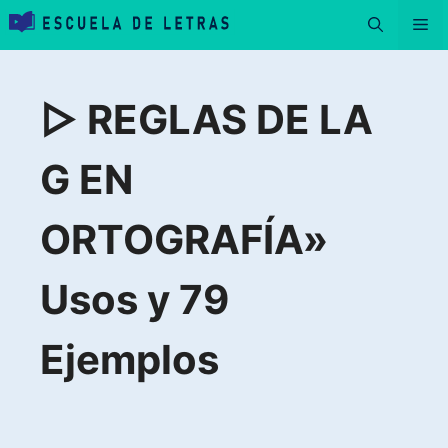
Saltar
Me
al
contenido
▷ REGLAS DE LA
G EN
ORTOGRAFÍA»
Usos y 79
Ejemplos