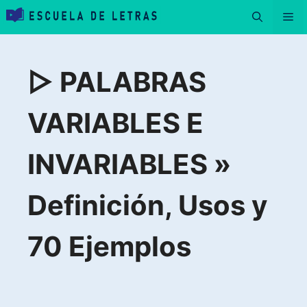
Saltar
Me
al
contenido
▷ PALABRAS
VARIABLES E
INVARIABLES »
Definición, Usos y
70 Ejemplos