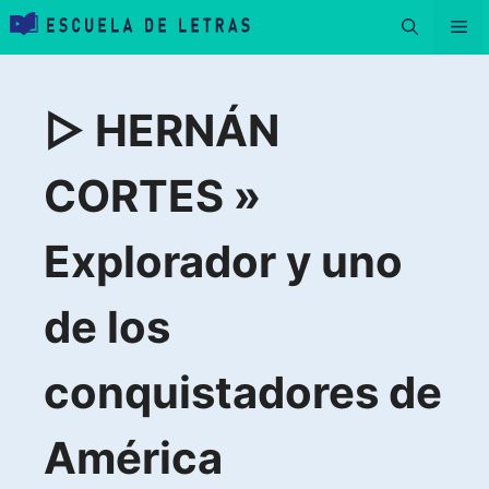
Saltar
Me
al
contenido
▷ HERNÁN
CORTES »
Explorador y uno
de los
conquistadores de
América