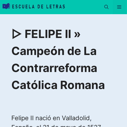
Saltar
Me
al
contenido
▷ FELIPE II »
Campeón de La
Contrarreforma
Católica Romana
Felipe II nació en Valladolid,