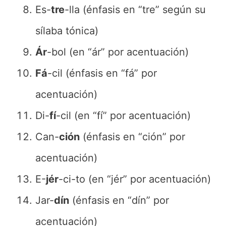
Es-
tre
-lla (énfasis en “tre” según su
sílaba tónica)
Ár
-bol (en “ár” por acentuación)
Fá
-cil (énfasis en “fá” por
acentuación)
Di-
fí
-cil (en “fí” por acentuación)
Can-
ción
(énfasis en “ción” por
acentuación)
E-
jér
-ci-to (en “jér” por acentuación)
Jar-
dín
(énfasis en “dín” por
acentuación)