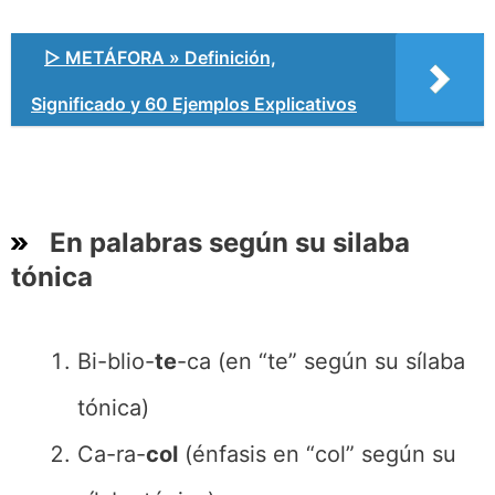
▷ METÁFORA » Definición,
Significado y 60 Ejemplos Explicativos
En palabras según su silaba
tónica
Bi-blio-
te
-ca (en “te” según su sílaba
tónica)
Ca-ra-
col
(énfasis en “col” según su