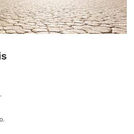
is
.
o.