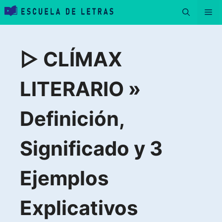
Saltar
Me
al
contenido
▷ CLÍMAX
LITERARIO »
Definición,
Significado y 3
Ejemplos
Explicativos