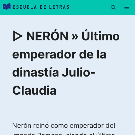
Saltar
Me
al
contenido
▷ NERÓN » Último
emperador de la
dinastía Julio-
Claudia
Nerón reinó como emperador del