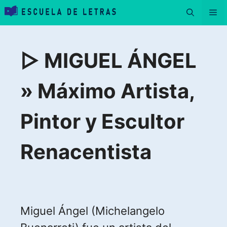
Saltar
Me
al
contenido
▷ MIGUEL ÁNGEL
» Máximo Artista,
Pintor y Escultor
Renacentista
Miguel Ángel (Michelangelo