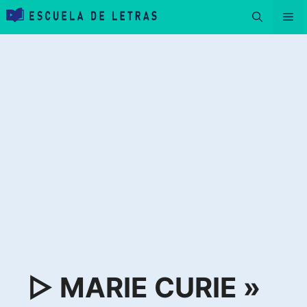
Saltar
Me
al
contenido
▷ MARIE CURIE »