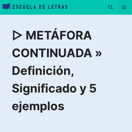
Saltar
Me
al
contenido
▷ METÁFORA
CONTINUADA »
Definición,
Significado y 5
ejemplos