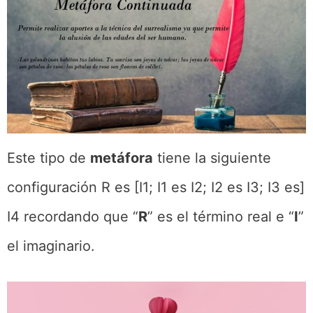
Este tipo de
metáfora
tiene la siguiente
configuración R es [I1; I1 es I2; I2 es I3; I3 es]
I4 recordando que “
R
” es el término real e “
I
”
el imaginario.