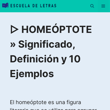
Saltar
Me
al
contenido
▷ HOMEÓPTOTE
» Significado,
Definición y 10
Ejemplos
El homeóptote es una figura