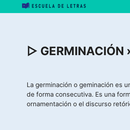
Saltar
al
contenido
▷ GERMINACIÓN » D
La germinación o geminación es una 
de forma consecutiva. Es una form
ornamentación o el discurso retóric