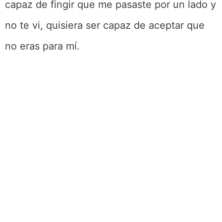
capaz de fingir que me pasaste por un lado y
no te vi, quisiera ser capaz de aceptar que
no eras para mí.