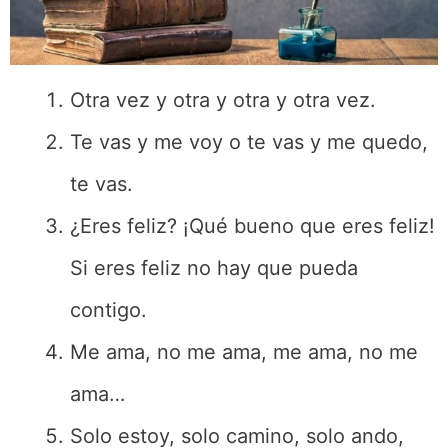
Otra vez y otra y otra y otra vez.
Te vas y me voy o te vas y me quedo,
te vas.
¿Eres feliz? ¡Qué bueno que eres feliz!
Si eres feliz no hay que pueda
contigo.
Me ama, no me ama, me ama, no me
ama…
Solo estoy, solo camino, solo ando,