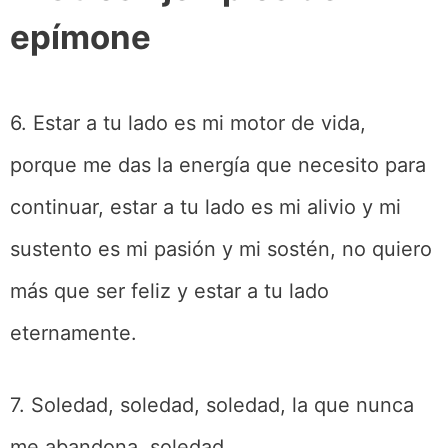
epímone
6. Estar a tu lado es mi motor de vida,
porque me das la energía que necesito para
continuar, estar a tu lado es mi alivio y mi
sustento es mi pasión y mi sostén, no quiero
más que ser feliz y estar a tu lado
eternamente.
7. Soledad, soledad, soledad, la que nunca
me abandona, soledad.