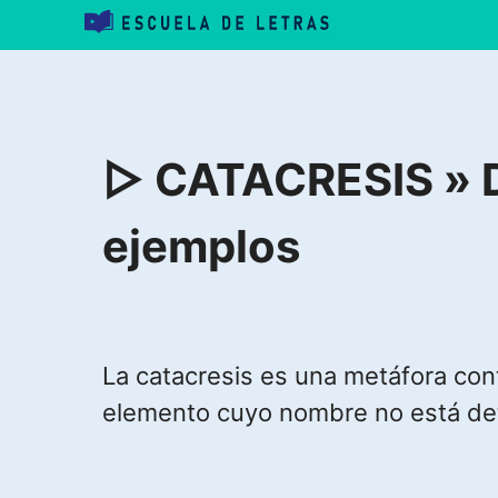
Saltar
al
contenido
▷ CATACRESIS » De
ejemplos
La catacresis es una metáfora con
elemento cuyo nombre no está de