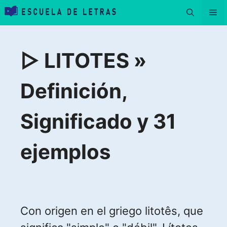
Saltar
Me
al
contenido
▷ LITOTES »
Definición,
Significado y 31
ejemplos
Con origen en el griego litotês, que