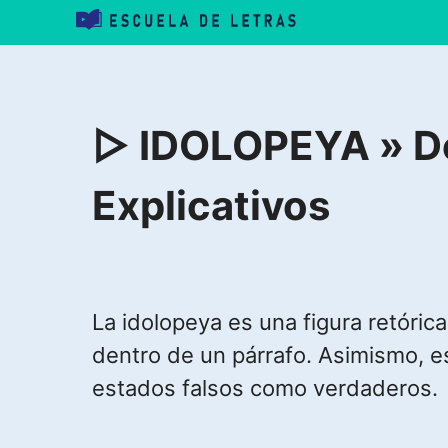
Saltar
al
contenido
▷ IDOLOPEYA » Def
Explicativos
La idolopeya es una figura retóric
dentro de un párrafo. Asimismo, es
estados falsos como verdaderos.