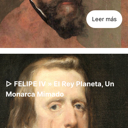
Leer más
▷ FELIPE IV » El Rey Planeta, Un
Monarca Mimado