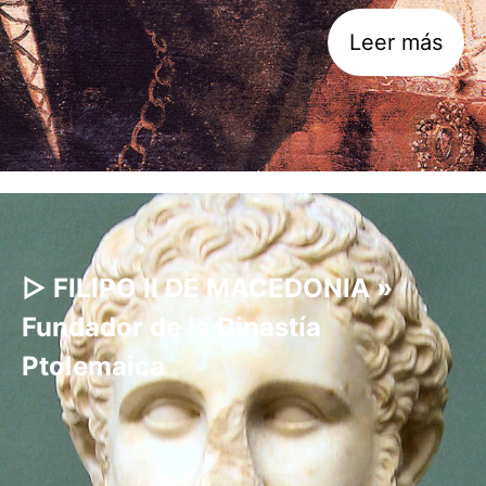
Leer más
▷ FILIPO II DE MACEDONIA »
Fundador de la Dinastía
Ptolemaica