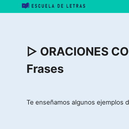
Saltar
al
contenido
▷ ORACIONES CON
Frases
Te enseñamos algunos ejemplos de