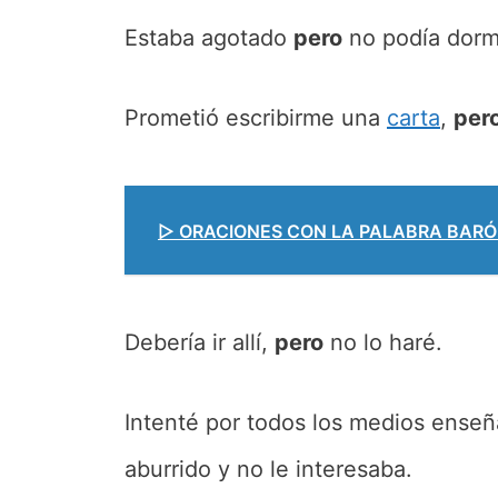
Estaba agotado
pero
no podía dormi
Prometió escribirme una
carta
,
per
▷ ORACIONES CON LA PALABRA BARÓN 
Debería ir allí,
pero
no lo haré.
Intenté por todos los medios enseñ
aburrido y no le interesaba.