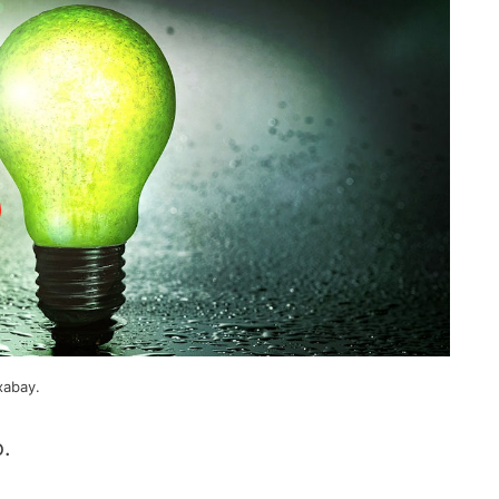
xabay.
.