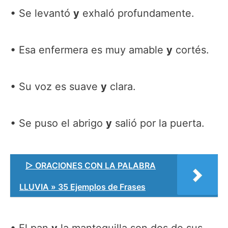
Se levantó
y
exhaló profundamente.
Esa enfermera es muy amable
y
cortés.
Su voz es suave
y
clara.
Se puso el abrigo
y
salió por la puerta.
▷ ORACIONES CON LA PALABRA
LLUVIA » 35 Ejemplos de Frases
El pan
y
la mantequilla son dos de sus