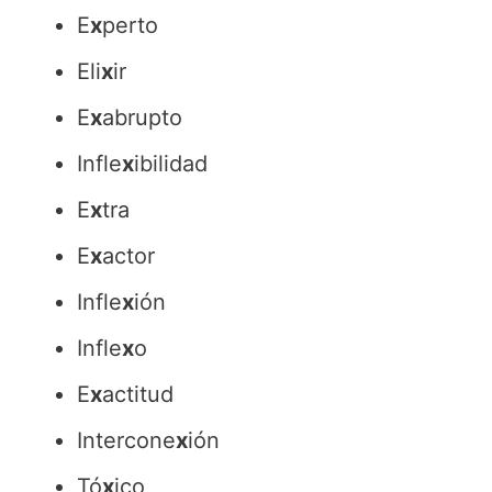
E
x
perto
Eli
x
ir
E
x
abrupto
Infle
x
ibilidad
E
x
tra
E
x
actor
Infle
x
ión
Infle
x
o
E
x
actitud
Intercone
x
ión
Tó
x
ico