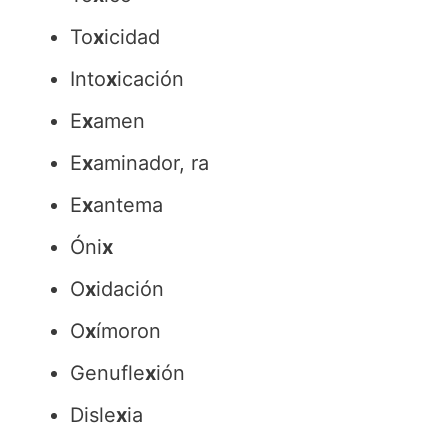
To
x
icidad
Into
x
icación
E
x
amen
E
x
aminador, ra
E
x
antema
Óni
x
O
x
idación
O
x
ímoron
Genufle
x
ión
Disle
x
ia