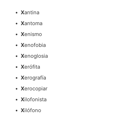
X
antina
X
antoma
X
enismo
X
enofobia
X
enoglosia
X
erófita
X
erografía
X
erocopiar
X
ilofonista
X
ilófono