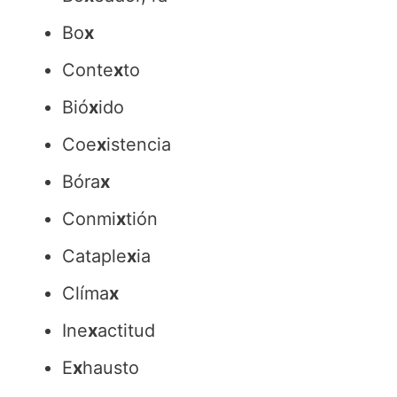
Bo
x
Conte
x
to
Bió
x
ido
Coe
x
istencia
Bóra
x
Conmi
x
tión
Cataple
x
ia
Clíma
x
Ine
x
actitud
E
x
hausto