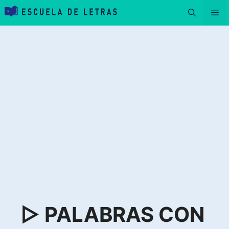
Saltar
Me
al
contenido
▷ PALABRAS CON