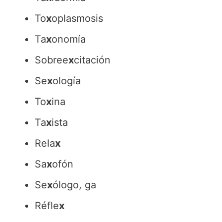
To
x
oplasmosis
Ta
x
onomía
Sobree
x
citación
Se
x
ología
To
x
ina
Ta
x
ista
Rela
x
Sa
x
ofón
Se
x
ólogo, ga
Réfle
x