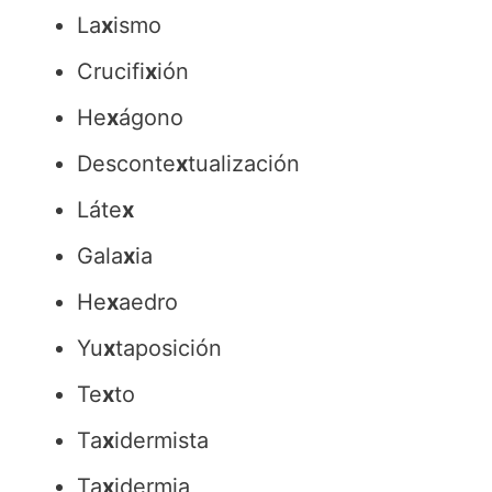
La
x
ismo
Crucifi
x
ión
He
x
ágono
Desconte
x
tualización
Láte
x
Gala
x
ia
He
x
aedro
Yu
x
taposición
Te
x
to
Ta
x
idermista
Ta
x
idermia