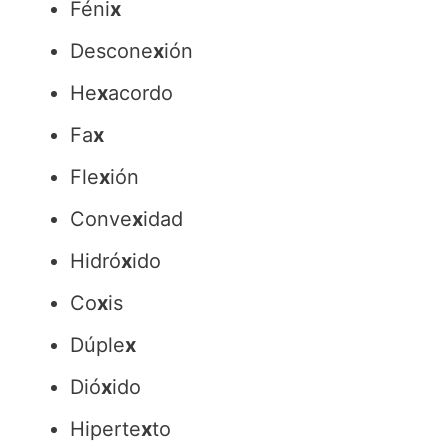
Féni
x
Descone
x
ión
He
x
acordo
Fa
x
Fle
x
ión
Conve
x
idad
Hidró
x
ido
Co
x
is
Dúple
x
Dió
x
ido
Hiperte
x
to