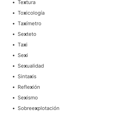
Te
x
tura
To
x
icología
Ta
x
ímetro
Se
x
teto
Ta
x
i
Se
x
i
Se
x
ualidad
Sinta
x
is
Refle
x
ión
Se
x
ismo
Sobree
x
plotación