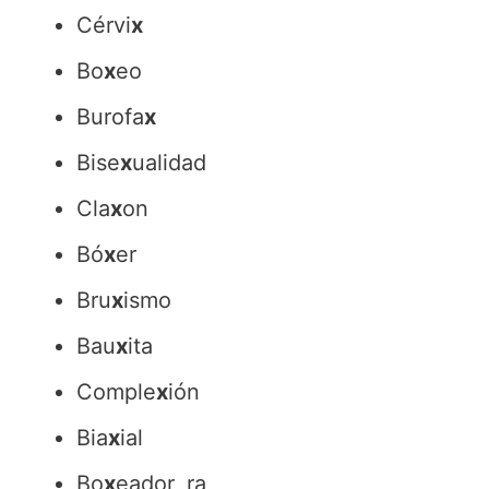
Cérvi
x
Bo
x
eo
Burofa
x
Bise
x
ualidad
Cla
x
on
Bó
x
er
Bru
x
ismo
Bau
x
ita
Comple
x
ión
Bia
x
ial
Bo
x
eador, ra