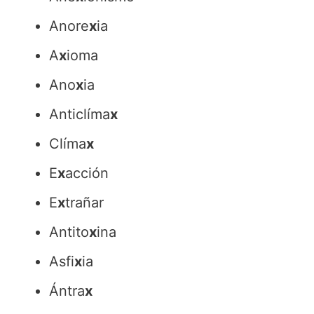
Anore
x
ia
A
x
ioma
Ano
x
ia
Anticlíma
x
Clíma
x
E
x
acción
E
x
trañar
Antito
x
ina
Asfi
x
ia
Ántra
x