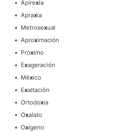
Apire
x
ia
Apra
x
ia
Metrose
x
ual
Apro
x
imación
Pró
x
imo
E
x
ageración
Mé
x
ico
E
x
altación
Ortodo
x
ia
O
x
alato
O
x
ígeno