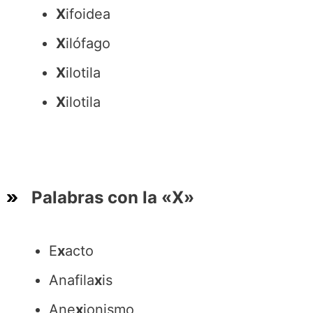
X
ifoidea
X
ilófago
X
ilotila
X
ilotila
Palabras con la «X»
E
x
acto
Anafila
x
is
Ane
x
ionismo