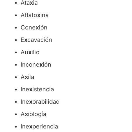
Ata
x
ia
Aflato
x
ina
Cone
x
ión
E
x
cavación
Au
x
ilio
Incone
x
ión
A
x
ila
Ine
x
istencia
Ine
x
orabilidad
A
x
iología
Ine
x
periencia