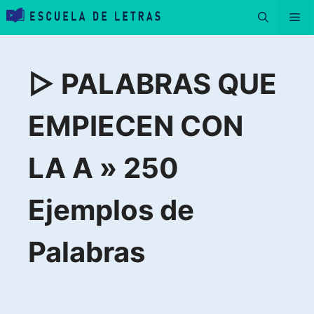
Saltar
Me
al
contenido
▷ PALABRAS QUE
EMPIECEN CON
LA A » 250
Ejemplos de
Palabras