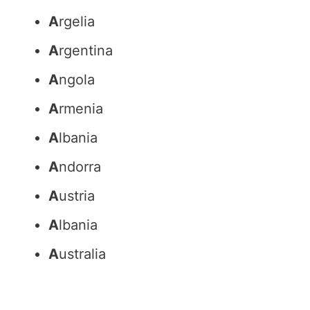
A
rgelia
A
rgentina
A
ngola
A
rmenia
A
lbania
A
ndorra
A
ustria
A
lbania
A
ustralia