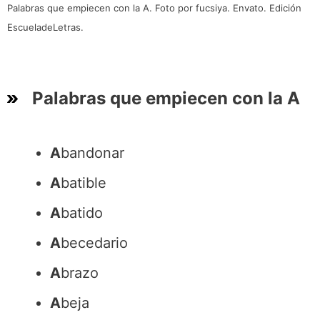
Palabras que empiecen con la A. Foto por fucsiya. Envato. Edición
EscueladeLetras.
Palabras que empiecen con la A
A
bandonar
A
batible
A
batido
A
becedario
A
brazo
A
beja