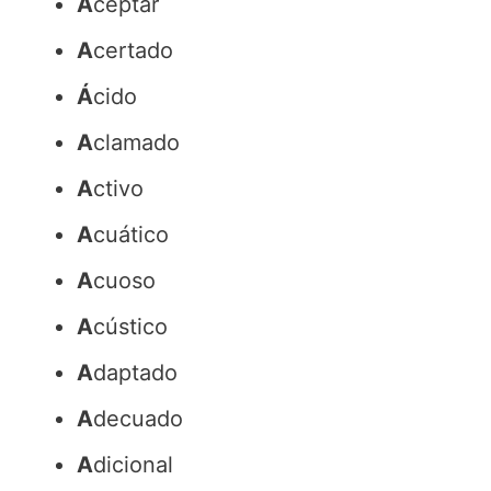
A
ceptar
A
certado
Á
cido
A
clamado
A
ctivo
A
cuático
A
cuoso
A
cústico
A
daptado
A
decuado
A
dicional