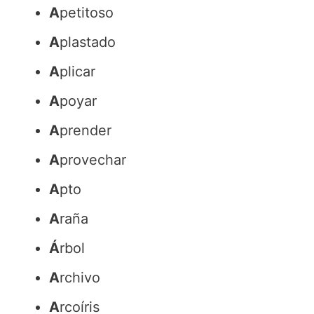
A
petitoso
A
plastado
A
plicar
A
poyar
A
prender
A
provechar
A
pto
A
raña
Á
rbol
A
rchivo
A
rcoíris