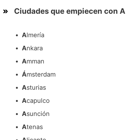
Ciudades que empiecen con A
A
lmería
A
nkara
A
mman
Á
msterdam
A
sturias
A
capulco
A
sunción
A
tenas
A
licante