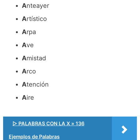
A
nteayer
A
rtístico
A
rpa
A
ve
A
mistad
A
rco
A
tención
A
ire
▷ PALABRAS CON LA X » 136
Ejemplos de Palabras