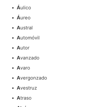
Á
ulico
Á
ureo
A
ustral
A
utomóvil
A
utor
A
vanzado
A
varo
A
vergonzado
A
vestruz
A
traso