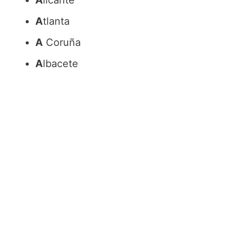
A
tlanta
A
Coruña
A
lbacete