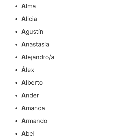
A
lma
A
licia
A
gustín
A
nastasia
A
lejandro/a
Á
lex
A
lberto
A
nder
A
manda
A
rmando
A
bel