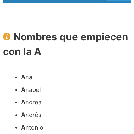
Nombres que empiecen
con la A
A
na
A
nabel
A
ndrea
A
ndrés
A
ntonio