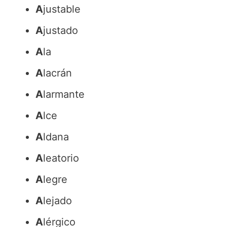
A
justable
A
justado
A
la
A
lacrán
A
larmante
A
lce
A
ldana
A
leatorio
A
legre
A
lejado
A
lérgico