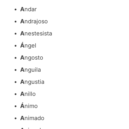
A
ndar
A
ndrajoso
A
nestesista
Á
ngel
A
ngosto
A
nguila
A
ngustia
A
nillo
Á
nimo
A
nimado