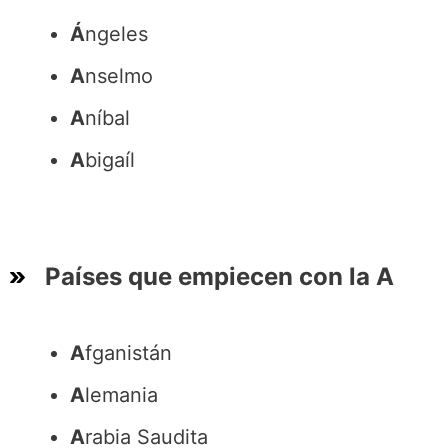
Á
ngeles
A
nselmo
A
níbal
A
bigaíl
Países que empiecen con la A
A
fganistán
A
lemania
A
rabia Saudita