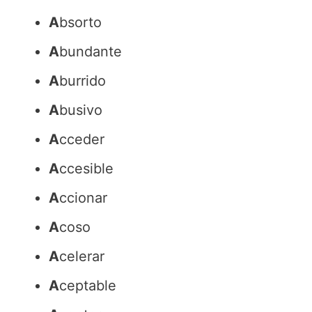
A
bsorto
A
bundante
A
burrido
A
busivo
A
cceder
A
ccesible
A
ccionar
A
coso
A
celerar
A
ceptable