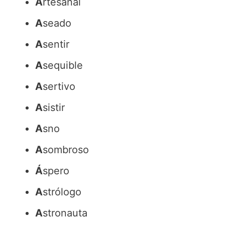
A
rtesanal
A
seado
A
sentir
A
sequible
A
sertivo
A
sistir
A
sno
A
sombroso
Á
spero
A
strólogo
A
stronauta