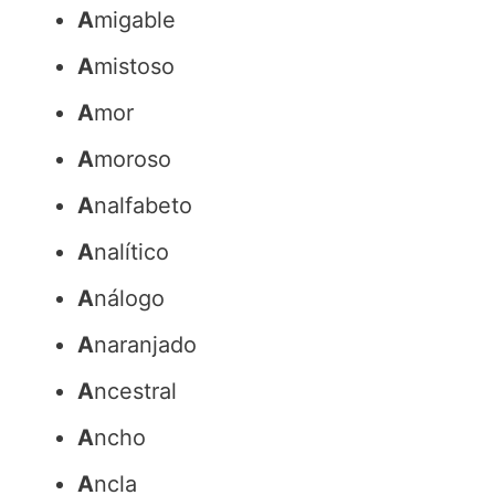
A
migable
A
mistoso
A
mor
A
moroso
A
nalfabeto
A
nalítico
A
nálogo
A
naranjado
A
ncestral
A
ncho
A
ncla