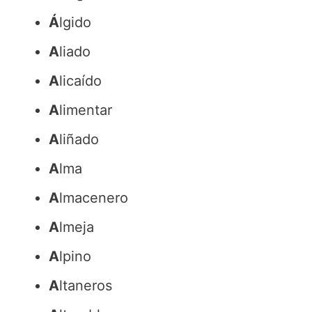
Á
lgido
A
liado
A
licaído
A
limentar
A
liñado
A
lma
A
lmacenero
A
lmeja
A
lpino
A
ltaneros