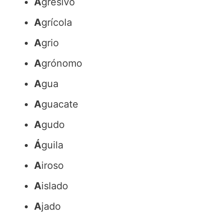
A
gresivo
A
grícola
A
grio
A
grónomo
A
gua
A
guacate
A
gudo
Á
guila
A
iroso
A
islado
A
jado