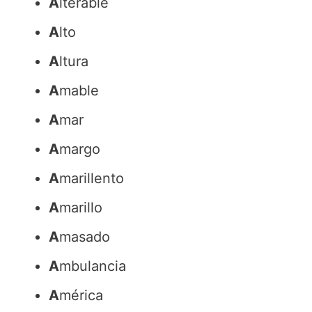
A
lterable
A
lto
A
ltura
A
mable
A
mar
A
margo
A
marillento
A
marillo
A
masado
A
mbulancia
A
mérica