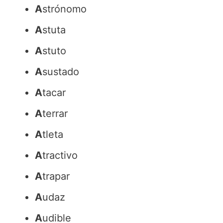
A
strónomo
A
stuta
A
stuto
A
sustado
A
tacar
A
terrar
A
tleta
A
tractivo
A
trapar
A
udaz
A
udible