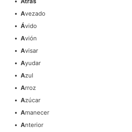
Atrás
A
vezado
Á
vido
A
vión
A
visar
A
yudar
A
zul
A
rroz
A
zúcar
A
manecer
A
nterior