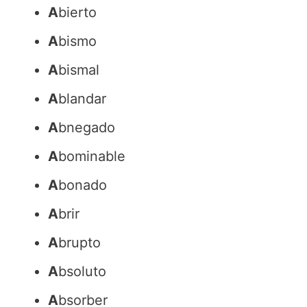
A
bierto
A
bismo
A
bismal
A
blandar
A
bnegado
A
bominable
A
bonado
A
brir
A
brupto
A
bsoluto
A
bsorber