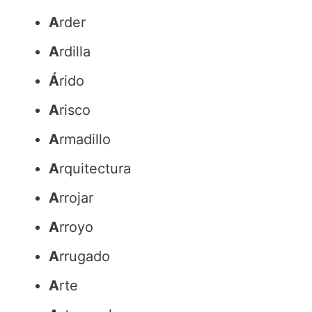
A
rder
A
rdilla
Á
rido
A
risco
A
rmadillo
A
rquitectura
A
rrojar
A
rroyo
A
rrugado
A
rte