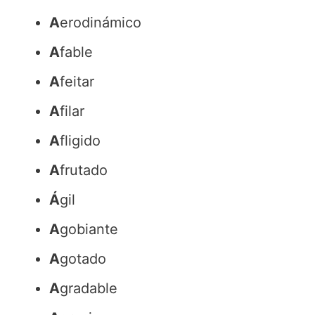
A
erodinámico
A
fable
A
feitar
A
filar
A
fligido
A
frutado
Á
gil
A
gobiante
A
gotado
A
gradable