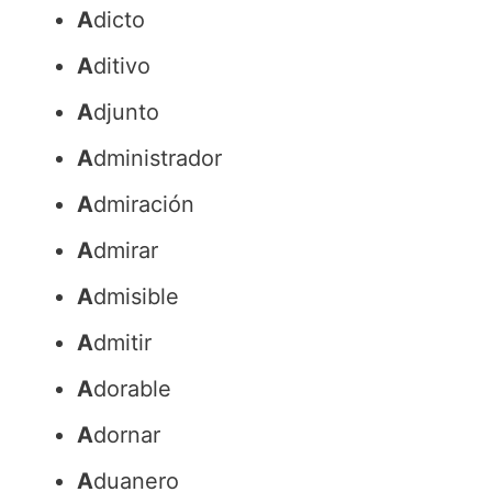
A
dicto
A
ditivo
A
djunto
A
dministrador
A
dmiración
A
dmirar
A
dmisible
A
dmitir
A
dorable
A
dornar
A
duanero