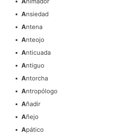
A
nimador
A
nsiedad
A
ntena
A
nteojo
A
nticuada
A
ntiguo
A
ntorcha
A
ntropólogo
A
ñadir
A
ñejo
A
pático